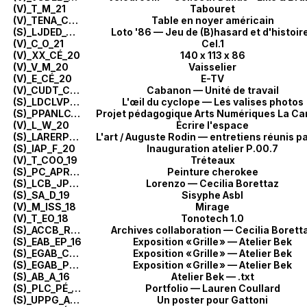
(V)_T_M_21
Tabouret
(V)_TENA_CO_21
Table en noyer américain
(S)_LJDED_OT_21
Loto '86 — Jeu de (B)hasard et d'histoir
(V)_C_O_21
Cel.1
(V)_XX_CÉ_20
140 x 113 x 86
(V)_V_M_20
Vaisselier
(V)_E_CÉ_20
E-TV
(V)_CUDT_CO_20
Cabanon — Unité de travail
(S)_LDCLVP_DI_20
L'œil du cyclope — Les valises photos
(S)_PPANLC_D_20
Projet pédagogique Arts Numériques La C
(V)_L_W_20
Écrire l'espace
(S)_LARERPPG_É_20
(S)_IAP_F_20
Inauguration atelier P.00.7
(V)_T_COO_19
Tréteaux
(S)_PC_APR_19
Peinture cherokee
(S)_LCB_JP_19
Lorenzo — Cecilia Borettaz
(S)_SA_D_19
Sisyphe Asbl
(V)_M_ISS_18
Mirage
(V)_T_EO_18
Tonotech 1.0
(S)_ACCB_R_18
Archives collaboration — Cecilia Borett
(S)_EAB_EP_16
Exposition «
Grille
» — Atelier Bek
(S)_EGAB_CE_16
Exposition «
Grille
» — Atelier Bek
(S)_EGAB_P_16
Exposition «
Grille
» — Atelier Bek
(S)_AB_A_16
Atelier Bek — .txt
(S)_PLC_PÉ_16
Portfolio — Lauren Coullard
(S)_UPPG_A_16
Un poster pour Gattoni