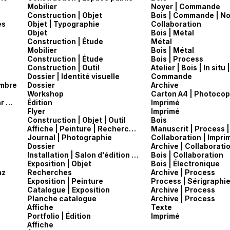
Mobilier
Noyer | Commande
Construction | Objet
Bois | Commande | N
es
Objet | Typographie
Collaboration
Objet
Bois | Métal
Construction | Étude
Métal
Mobilier
Bois | Métal
Construction | Étude
Bois | Process
Construction | Outil
Dossier | Identité visuelle
Commande
ambre
Dossier
Archive
Workshop
Carton A4 | Photoco
L'art / Auguste Rodin — entretiens réunis par Paul Gsell
Édition
Imprimé
Flyer
Imprimé
Construction | Objet | Outil
Bois
Affiche | Peinture | Recherches
Journal | Photographie
Collaboration | Impri
Dossier
Archive | Collaborati
Installation | Salon d'édition | Scénographie
Bois | Collaboration
Exposition | Objet
Bois | Électronique
az
Recherches
Archive | Process
Exposition | Peinture
Process | Sérigraphi
Catalogue | Exposition
Archive | Process
Planche catalogue
Archive | Process
Affiche
Texte
Portfolio | Édition
Imprimé
Affiche