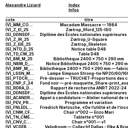
Alexandre Liziard
Index
Infos
cote
titre
(V)_MM_COO_26
Macadam Massacre — 1984
(V)_Z_EI_25
Zœtrop_Ilford_125-ISO
(S)_DDNSDFN_DF_25
(V)_Z_IR_25
Zœtrop_U-Square
(S)_Z_EIÉ_25
Zœtrop_Skeleton
(S)_NTD_D_25
Notice table D48
(V)_TD_CM_25
Table D48
(V)_BM_M_25
Bibliothèque 2400 × 750 × 290 mm
(S)_NBM_D_25
Notice Bibliothèque 2400 × 750 × 290 
(V)_BMF_M_25
(V)_LSSN_M_24
Lampe Simpson Strong-tie NP20/60/16
(S)_PTDCR_D_24
(S)_FNP_F_24
(S)_RDRA_DM_24
Rapport de recherche ANRT 2022-24
(S)_DDNSDF_F_23
(S)_ACANDRT_A_23
(S)_PEV_PR_23
Programme et variation
(S)_FNLEDLDH_É_21
Friedrich Nietzsche, «
De l’utilité et de l’inconvénient des études hist
(V)_CNM_CFMÉ_21
Chair n°002 — Enzo Mari
(V)_TN_CMÉ_21
Tablette n°001
(V)_CNV_CMÉ_21
Chair n°001 — v1
(V)_VCDEB_CE_21
Velodroom — Collectif Dallas - Elke & Br