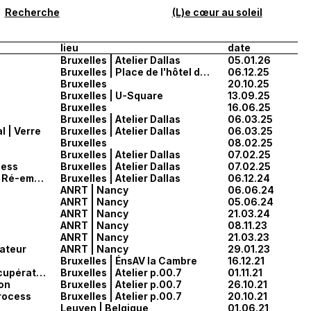
Recherche
(L)e cœur au soleil
lieu
date
Bruxelles | Atelier Dallas
05.01.26
Bruxelles | Place de l'hôtel de ville
06.12.25
Bruxelles
20.10.25
Bruxelles | U-Square
13.09.25
Bruxelles
16.06.25
Bruxelles | Atelier Dallas
06.03.25
l | Verre
Bruxelles | Atelier Dallas
06.03.25
Bruxelles
08.02.25
Bruxelles | Atelier Dallas
07.02.25
cess
Bruxelles | Atelier Dallas
07.02.25
Électronique | Métal | Ré-emploi
Bruxelles | Atelier Dallas
06.12.24
ANRT | Nancy
06.06.24
ANRT | Nancy
05.06.24
ANRT | Nancy
21.03.24
ANRT | Nancy
08.11.23
e
ANRT | Nancy
21.03.23
lateur
ANRT | Nancy
29.01.23
Bruxelles | ÉnsAV la Cambre
16.12.21
Atelier | Process | Récupération
Bruxelles | Atelier p.00.7
01.11.21
on
Bruxelles | Atelier p.00.7
26.10.21
Process
Bruxelles | Atelier p.00.7
20.10.21
Leuven | Belgique
01.06.21