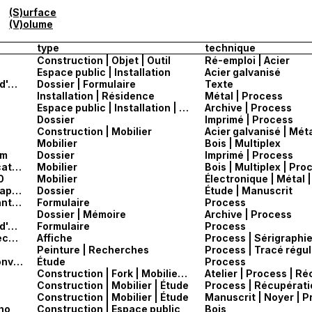
(S)urface
(V)olume
type
technique
Construction | Objet | Outil
Ré-emploi | Acier
Espace public | Installation
Acier galvanisé
Diplôme des Écoles nationales supérieures d'Art française — Notice
Dossier | Formulaire
Texte
Installation | Résidence
Métal | Process
Espace public | Installation | Étude
Archive | Process
Dossier
Imprimé | Process
Construction | Mobilier
Acier galvanisé | Méta
Mobilier
Bois | Multiplex
mm
Dossier
Imprimé | Process
Bibliothèque 2400 × 750 × 290 mm — fabrication
Mobilier
Bois | Multiplex | Pro
0
Mobilier
Pré-dossier — TRUCHET-Proportions des capitales romaines-Manuscrit-LETTARC
Dossier
Étude | Manuscrit
Fond noir — pré-maquette_Share-print_avant_calage_final
Formulaire
Process
Dossier | Mémoire
Archive | Process
Diplôme des Écoles nationales supérieures d'Art française
Formulaire
Process
Appel à candidature — Atelier national de recherche typographique 2023
Affiche
Process | Sérigraphi
Peinture | Recherches
Process | Tracé régu
oriques
Étude
», (1874)
Process
Construction | Fork | Mobilier | Étude
Construction | Mobilier | Étude
Process | Récupérati
Construction | Mobilier | Étude
Manuscrit | Noyer | 
uno
Construction | Espace public
Bois