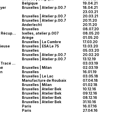
Belgique
19.04.21
oyer
Bruxelles | Atelier p.00.7
18.04.21
23.03.21
Bruxelles | Atelier p.00.7
20.03.21
Bruxelles | Atelier p.00.7
20.11.20
Anderlecht
20.11.20
Bruxelles
08.07.20
Atelier | Bois | In situ | Récupération
Ixelles, atelier p.007
08.05.20
Ariège
01.05.20
Bruxelles | La Cambre
17.03.20
pieuse
Bruxelles | ESA Le 75
13.03.20
Bruxelles
05.03.20
Bruxelles | Atelier p.00.7
20.02.20
Bruxelles | Atelier p.00.7
13.12.19
Manuscrit | Process | Tracé régulateur
03.03.19
mé
Bruxelles | Milan
02.03.19
on
Bruxelles
16.01.19
Bruxelles | Le Lac
03.05.18
Manufacture de Roubaix
07.04.18
Bruxelles | Milan
01.02.18
e
Bruxelles | Atelier Bek
10.12.16
Bruxelles | Atelier Bek
09.12.16
Bruxelles | Atelier Bek
08.12.16
Bruxelles | Atelier Bek
31.10.16
Paris
16.07.16
Paris
27.04.16